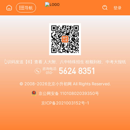
导航
登录
👆识码发送【6】查看 人大附、八中特殊招生 校额到校、中考大报纸
5624 8351
咨询电话:
010-
© 2008-2026
北京小升初网
All Rights Reserved.
京公网安备 11010802039350号
京ICP备2021003152号-1