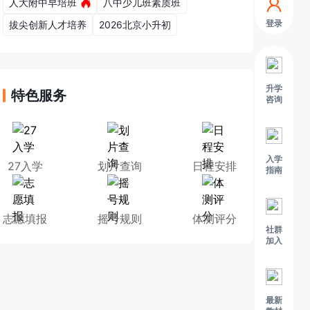
人大附中早培班
八中少儿班素质班
登录
拔尖创新人才培养
2026北京小升初
升学
特色服务
咨询
入学
27入学
划片查询
日程安排
指南
志愿填报
摇号规则
体测评分
社群
加入
最新