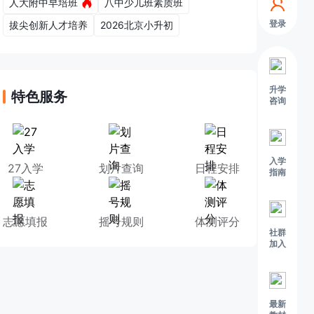
人大附中早培班
八中少儿班素质班
登录
拔尖创新人才培养
2026北京小升初
升学
特色服务
咨询
入学
27入学
划片查询
日程安排
指南
志愿填报
摇号规则
体测评分
社群
加入
最新