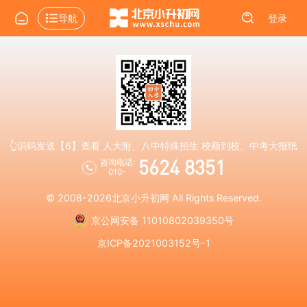
导航
登录
👆识码发送【6】查看 人大附、八中特殊招生 校额到校、中考大报纸
5624 8351
咨询电话:
010-
© 2008-2026
北京小升初网
All Rights Reserved.
京公网安备 11010802039350号
京ICP备2021003152号-1