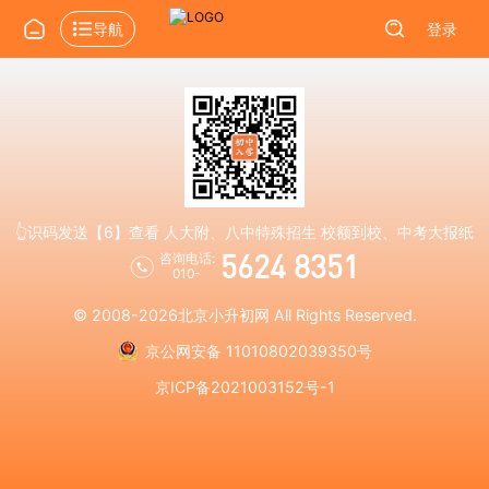
导航
登录
👆识码发送【6】查看 人大附、八中特殊招生 校额到校、中考大报纸
5624 8351
咨询电话:
010-
© 2008-2026
北京小升初网
All Rights Reserved.
京公网安备 11010802039350号
京ICP备2021003152号-1