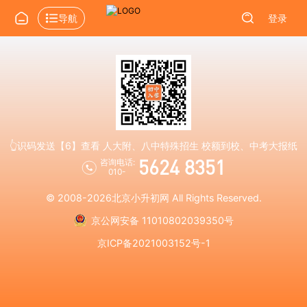
导航
登录
👆识码发送【6】查看 人大附、八中特殊招生 校额到校、中考大报纸
5624 8351
咨询电话:
010-
© 2008-2026
北京小升初网
All Rights Reserved.
京公网安备 11010802039350号
京ICP备2021003152号-1