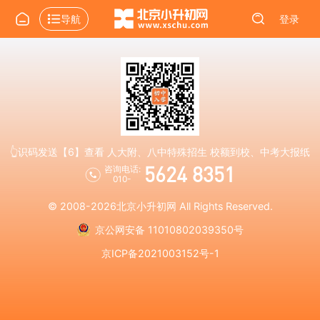
导航
登录
👆识码发送【6】查看 人大附、八中特殊招生 校额到校、中考大报纸
5624 8351
咨询电话:
010-
© 2008-2026
北京小升初网
All Rights Reserved.
京公网安备 11010802039350号
京ICP备2021003152号-1