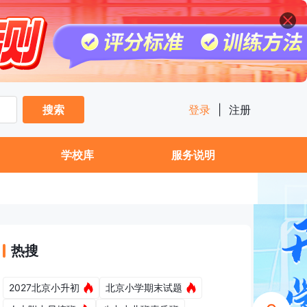
搜索
登录
|
注册
学校库
服务说明
热搜
2027北京小升初
北京小学期末试题