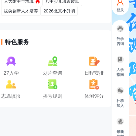
人大附中早培班
八中少儿班素质班
登录
拔尖创新人才培养
2026北京小升初
升学
特色服务
咨询
入学
27入学
划片查询
日程安排
指南
志愿填报
摇号规则
体测评分
社群
加入
最新