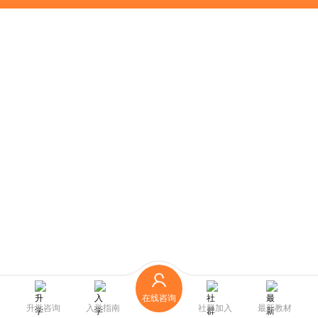
在线咨询
升学咨询
入学指南
社群加入
最新教材