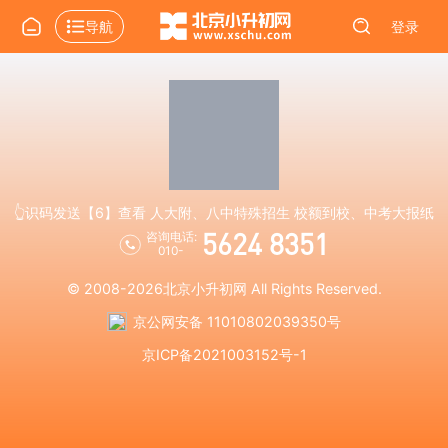
导航
登录
👆识码发送【6】查看 人大附、八中特殊招生 校额到校、中考大报纸
5624 8351
咨询电话:
010-
© 2008-2026
北京小升初网
All Rights Reserved.
京公网安备 11010802039350号
京ICP备2021003152号-1