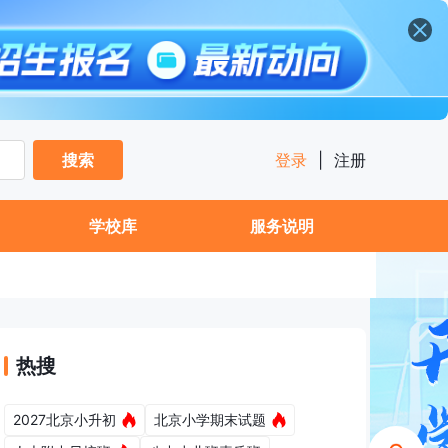
搜索
登录
|
注册
学校库
服务说明
热搜
2027北京小升初
北京小学期末试题