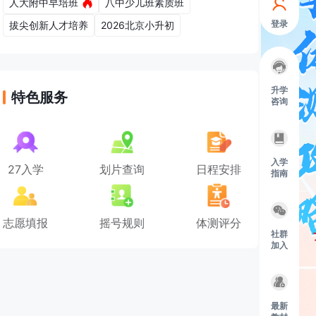
人大附中早培班
八中少儿班素质班
登录
拔尖创新人才培养
2026北京小升初
升学
特色服务
咨询
入学
27入学
划片查询
日程安排
指南
志愿填报
摇号规则
体测评分
社群
加入
最新