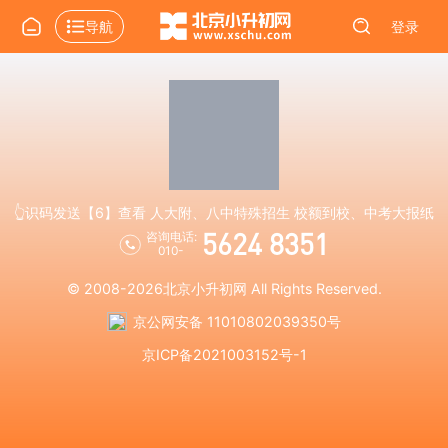
导航
登录
👆识码发送【6】查看 人大附、八中特殊招生 校额到校、中考大报纸
5624 8351
咨询电话:
010-
© 2008-2026
北京小升初网
All Rights Reserved.
京公网安备 11010802039350号
京ICP备2021003152号-1