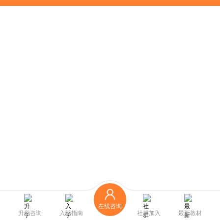
在线咨询
升学咨询
入学指南
社群加入
最新教材