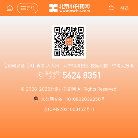
导航
登录
👆识码发送【6】查看 人大附、八中特殊招生 校额到校、中考大报纸
5624 8351
咨询电话:
010-
© 2008-2026
北京小升初网
All Rights Reserved.
京公网安备 11010802039350号
京ICP备2021003152号-1