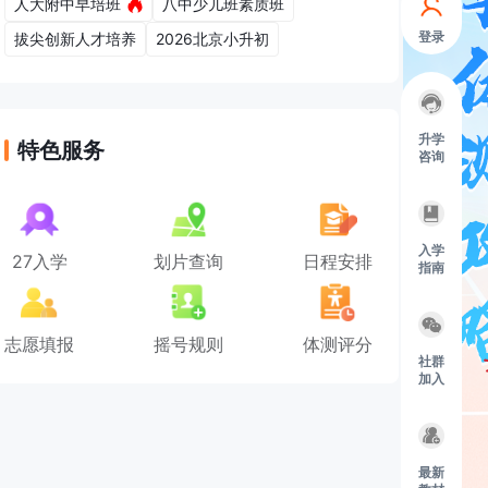
人大附中早培班
八中少儿班素质班
登录
拔尖创新人才培养
2026北京小升初
升学
特色服务
咨询
入学
27入学
划片查询
日程安排
指南
志愿填报
摇号规则
体测评分
社群
加入
最新