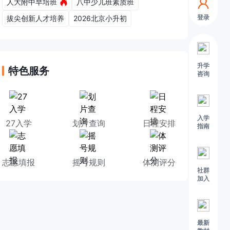
人大附中早培班
八中少儿班素质班
登录
拔尖创新人才培养
2026北京小升初
升学
特色服务
咨询
入学
27入学
划片查询
日程安排
指南
志愿填报
摇号规则
体测评分
社群
加入
最新