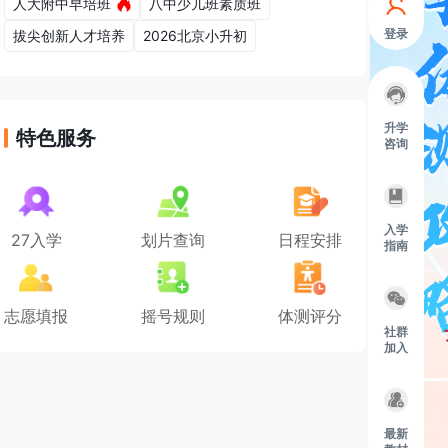
人大附中早培班
八中少儿班素质班
登录
拔尖创新人才培养
2026北京小升初
升学
特色服务
咨询
入学
27入学
划片查询
日程安排
指南
志愿填报
摇号规则
体测评分
社群
加入
最新