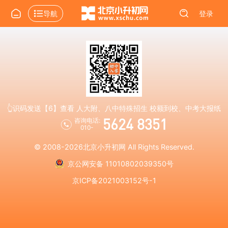
导航
登录
👆识码发送【6】查看 人大附、八中特殊招生 校额到校、中考大报纸
5624 8351
咨询电话:
010-
© 2008-2026
北京小升初网
All Rights Reserved.
京公网安备 11010802039350号
京ICP备2021003152号-1