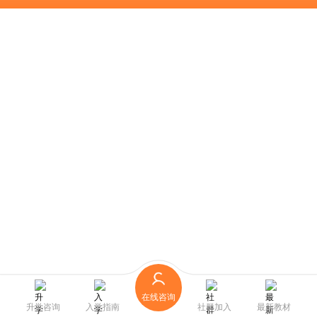
在线咨询
升学咨询
入学指南
社群加入
最新教材