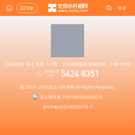
导航
登录
👆识码发送【6】查看 人大附、八中特殊招生 校额到校、中考大报纸
5624 8351
咨询电话:
010-
© 2008-2026
北京小升初网
All Rights Reserved.
京公网安备 11010802039350号
京ICP备2021003152号-1