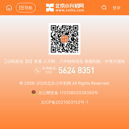
导航
登录
👆识码发送【6】查看 人大附、八中特殊招生 校额到校、中考大报纸
5624 8351
咨询电话:
010-
© 2008-2026
北京小升初网
All Rights Reserved.
京公网安备 11010802039350号
京ICP备2021003152号-1