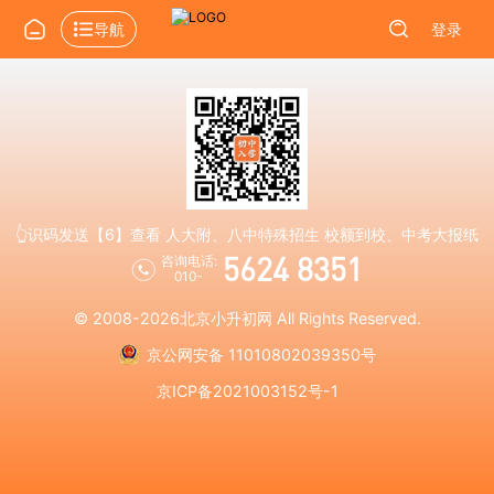
导航
登录
👆识码发送【6】查看 人大附、八中特殊招生 校额到校、中考大报纸
5624 8351
咨询电话:
010-
© 2008-2026
北京小升初网
All Rights Reserved.
京公网安备 11010802039350号
京ICP备2021003152号-1