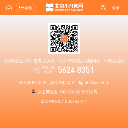
导航
登录
👆识码发送【6】查看 人大附、八中特殊招生 校额到校、中考大报纸
5624 8351
咨询电话:
010-
© 2008-2026
北京小升初网
All Rights Reserved.
京公网安备 11010802039350号
京ICP备2021003152号-1