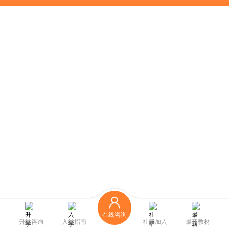
在线咨询
升学咨询
入学指南
社群加入
最新教材