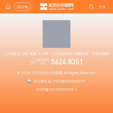
导航
登录
👆识码发送【6】查看 人大附、八中特殊招生 校额到校、中考大报纸
5624 8351
咨询电话:
010-
© 2008-2026
北京小升初网
All Rights Reserved.
京公网安备 11010802039350号
京ICP备2021003152号-1