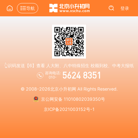
导航
登录
👆识码发送【6】查看 人大附、八中特殊招生 校额到校、中考大报纸
5624 8351
咨询电话:
010-
© 2008-2026
北京小升初网
All Rights Reserved.
京公网安备 11010802039350号
京ICP备2021003152号-1