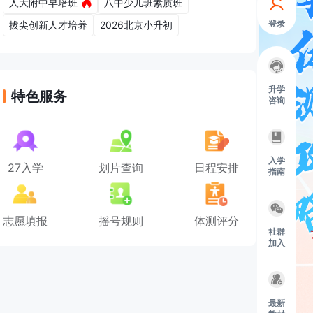
人大附中早培班
八中少儿班素质班
登录
拔尖创新人才培养
2026北京小升初
升学
特色服务
咨询
入学
27入学
划片查询
日程安排
指南
志愿填报
摇号规则
体测评分
社群
加入
最新