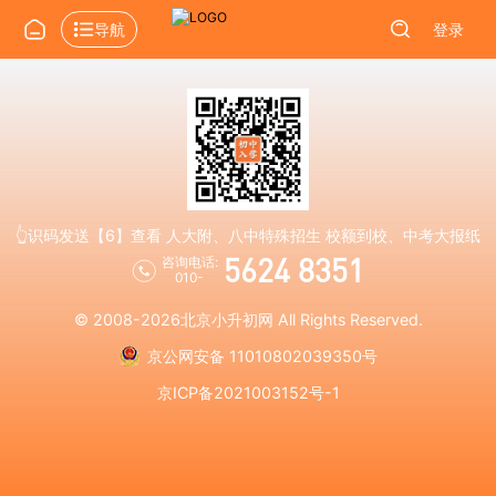
导航
登录
👆识码发送【6】查看 人大附、八中特殊招生 校额到校、中考大报纸
5624 8351
咨询电话:
010-
© 2008-2026
北京小升初网
All Rights Reserved.
京公网安备 11010802039350号
京ICP备2021003152号-1