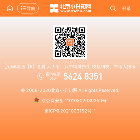
导航
登录
👆识码发送【6】查看 人大附、八中特殊招生 校额到校、中考大报纸
5624 8351
咨询电话:
010-
© 2008-2026
北京小升初网
All Rights Reserved.
京公网安备 11010802039350号
京ICP备2021003152号-1