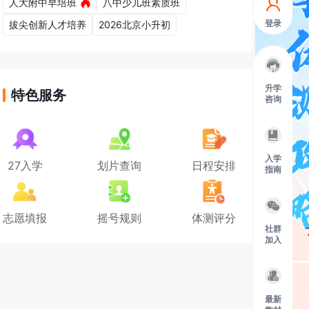
人大附中早培班
八中少儿班素质班
登录
拔尖创新人才培养
2026北京小升初
升学
特色服务
咨询
入学
27入学
划片查询
日程安排
指南
志愿填报
摇号规则
体测评分
社群
加入
最新