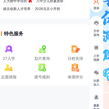
人大附中早培班
八中少儿班素质班
登录
拔尖创新人才培养
2026北京小升初
升学
特色服务
咨询
入学
27入学
划片查询
日程安排
指南
志愿填报
摇号规则
体测评分
社群
加入
最新