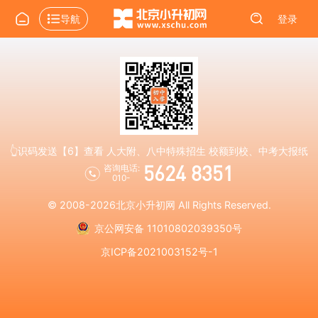
导航
登录
👆识码发送【6】查看 人大附、八中特殊招生 校额到校、中考大报纸
5624 8351
咨询电话:
010-
© 2008-2026
北京小升初网
All Rights Reserved.
京公网安备 11010802039350号
京ICP备2021003152号-1