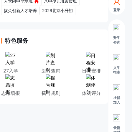
人大附中早培班
八中少儿班素质班
登录
拔尖创新人才培养
2026北京小升初
升学
特色服务
咨询
入学
27入学
划片查询
日程安排
指南
志愿填报
摇号规则
体测评分
社群
加入
最新