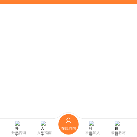
在线咨询
升学咨询
入学指南
社群加入
最新教材