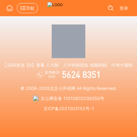
导航
登录
👆识码发送【6】查看 人大附、八中特殊招生 校额到校、中考大报纸
5624 8351
咨询电话:
010-
© 2008-2026
北京小升初网
All Rights Reserved.
京公网安备 11010802039350号
京ICP备2021003152号-1