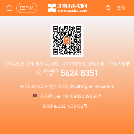
导航
登录
👆识码发送【6】查看 人大附、八中特殊招生 校额到校、中考大报纸
5624 8351
咨询电话:
010-
© 2008-2026
北京小升初网
All Rights Reserved.
京公网安备 11010802039350号
京ICP备2021003152号-1