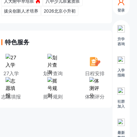
人大附中早培班
八中少儿班素质班
登录
拔尖创新人才培养
2026北京小升初
升学
特色服务
咨询
入学
27入学
划片查询
日程安排
指南
志愿填报
摇号规则
体测评分
社群
加入
最新