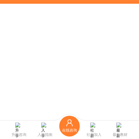
在线咨询
升学咨询
入学指南
社群加入
最新教材