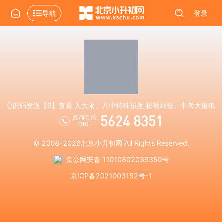
导航
登录
👆识码发送【6】查看 人大附、八中特殊招生 校额到校、中考大报纸
5624 8351
咨询电话:
010-
© 2008-2026
北京小升初网
All Rights Reserved.
京公网安备 11010802039350号
京ICP备2021003152号-1