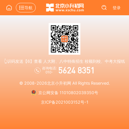
导航
登录
👆识码发送【6】查看 人大附、八中特殊招生 校额到校、中考大报纸
5624 8351
咨询电话:
010-
© 2008-2026
北京小升初网
All Rights Reserved.
京公网安备 11010802039350号
京ICP备2021003152号-1