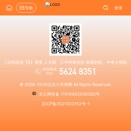
导航
登录
👆识码发送【6】查看 人大附、八中特殊招生 校额到校、中考大报纸
5624 8351
咨询电话:
010-
© 2008-2026
北京小升初网
All Rights Reserved.
京公网安备 11010802039350号
京ICP备2021003152号-1