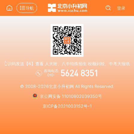
导航
登录
👆识码发送【6】查看 人大附、八中特殊招生 校额到校、中考大报纸
5624 8351
咨询电话:
010-
© 2008-2026
北京小升初网
All Rights Reserved.
京公网安备 11010802039350号
京ICP备2021003152号-1