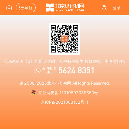
导航
登录
👆识码发送【6】查看 人大附、八中特殊招生 校额到校、中考大报纸
5624 8351
咨询电话:
010-
© 2008-2026
北京小升初网
All Rights Reserved.
京公网安备 11010802039350号
京ICP备2021003152号-1