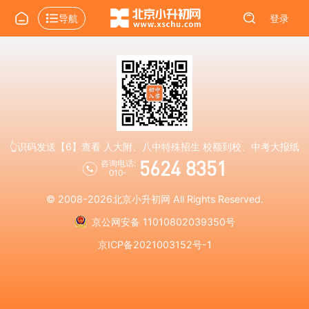
导航
登录
👆识码发送【6】查看 人大附、八中特殊招生 校额到校、中考大报纸
5624 8351
咨询电话:
010-
© 2008-2026
北京小升初网
All Rights Reserved.
京公网安备 11010802039350号
京ICP备2021003152号-1