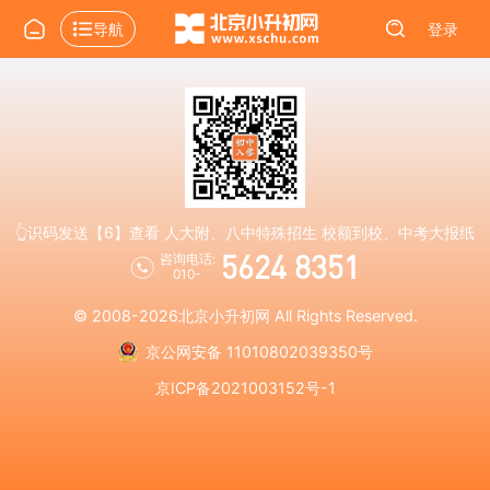
导航
登录
👆识码发送【6】查看 人大附、八中特殊招生 校额到校、中考大报纸
5624 8351
咨询电话:
010-
© 2008-2026
北京小升初网
All Rights Reserved.
京公网安备 11010802039350号
京ICP备2021003152号-1