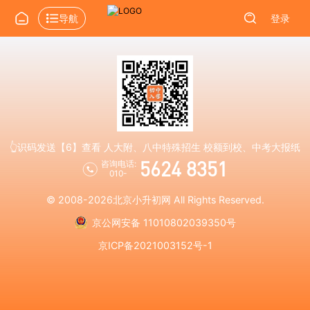
导航
登录
👆识码发送【6】查看 人大附、八中特殊招生 校额到校、中考大报纸
5624 8351
咨询电话:
010-
© 2008-2026
北京小升初网
All Rights Reserved.
京公网安备 11010802039350号
京ICP备2021003152号-1