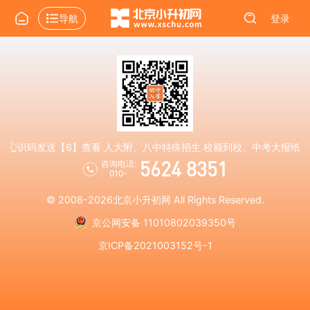
导航
登录
👆识码发送【6】查看 人大附、八中特殊招生 校额到校、中考大报纸
5624 8351
咨询电话:
010-
© 2008-2026
北京小升初网
All Rights Reserved.
京公网安备 11010802039350号
京ICP备2021003152号-1