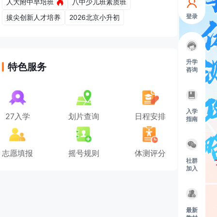
人大附中早培班
八中少儿班素质班
登录
拔尖创新人才培养
2026北京小升初
升学
特色服务
咨询
入学
27入学
划片查询
日程安排
指南
志愿填报
摇号规则
体测评分
社群
加入
最新