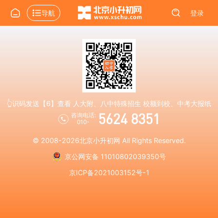
导航
登录
👆识码发送【6】查看 人大附、八中特殊招生 校额到校、中考大报纸
5624 8351
咨询电话:
010-
© 2008-2026
北京小升初网
All Rights Reserved.
京公网安备 11010802039350号
京ICP备2021003152号-1