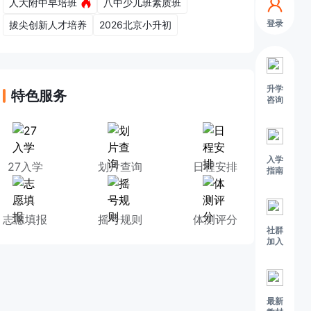
人大附中早培班
八中少儿班素质班
登录
拔尖创新人才培养
2026北京小升初
升学
特色服务
咨询
入学
27入学
划片查询
日程安排
指南
志愿填报
摇号规则
体测评分
社群
加入
最新