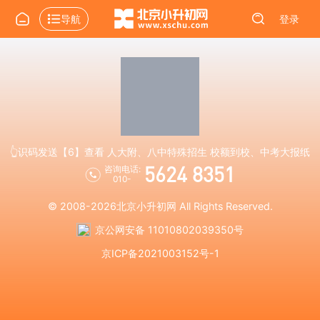
导航
登录
👆识码发送【6】查看 人大附、八中特殊招生 校额到校、中考大报纸
5624 8351
咨询电话:
010-
© 2008-2026
北京小升初网
All Rights Reserved.
京公网安备 11010802039350号
京ICP备2021003152号-1