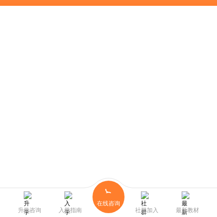
在线咨询
升学咨询
入学指南
社群加入
最新教材