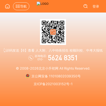
导航
登录
👆识码发送【6】查看 人大附、八中特殊招生 校额到校、中考大报纸
5624 8351
咨询电话:
010-
© 2008-2026
北京小升初网
All Rights Reserved.
京公网安备 11010802039350号
京ICP备2021003152号-1