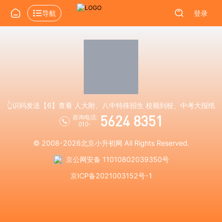
导航
登录
👆识码发送【6】查看 人大附、八中特殊招生 校额到校、中考大报纸
5624 8351
咨询电话:
010-
© 2008-2026
北京小升初网
All Rights Reserved.
京公网安备 11010802039350号
京ICP备2021003152号-1