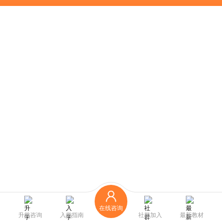
在线咨询
升学咨询
入学指南
社群加入
最新教材