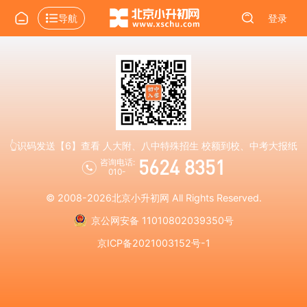
导航
登录
👆识码发送【6】查看 人大附、八中特殊招生 校额到校、中考大报纸
5624 8351
咨询电话:
010-
© 2008-2026
北京小升初网
All Rights Reserved.
京公网安备 11010802039350号
京ICP备2021003152号-1