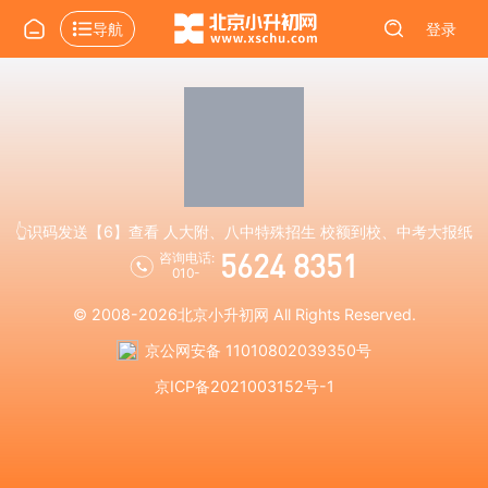
导航
登录
👆识码发送【6】查看 人大附、八中特殊招生 校额到校、中考大报纸
5624 8351
咨询电话:
010-
© 2008-2026
北京小升初网
All Rights Reserved.
京公网安备 11010802039350号
京ICP备2021003152号-1