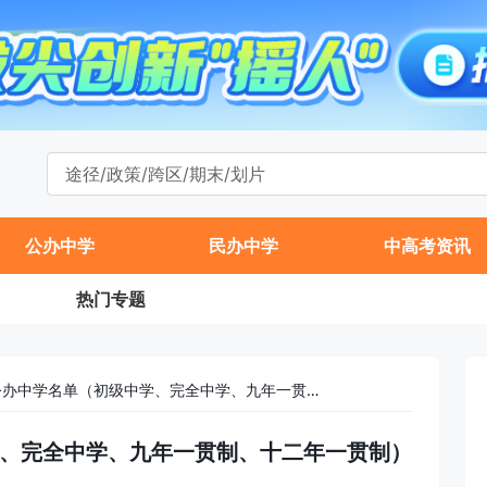
公办中学
民办中学
中高考资讯
热门专题
2023年通州区公办中学名单（初级中学、完全中学、九年一贯制、十二年一贯制）
中学、完全中学、九年一贯制、十二年一贯制）